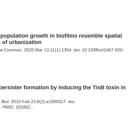
 population growth in biofilms resemble spatial
 of urbanization
at Commun. 2020 Mar 13;11(1):1354. doi: 10.1038/s41467-020-
ersister formation by inducing the TisB toxin in
S Biol. 2010 Feb 23;8(2):e1000317. doi:
. PMID: 201862...