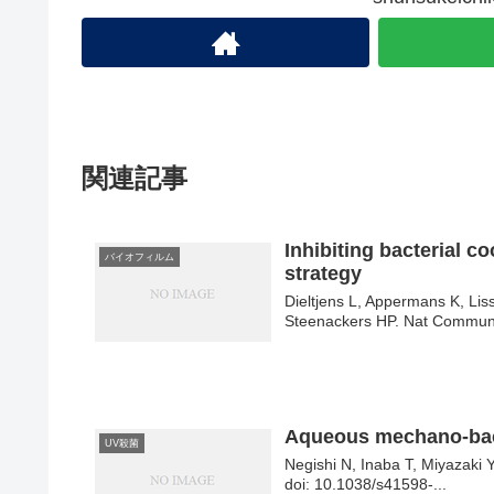
関連記事
Inhibiting bacterial co
バイオフィルム
strategy
Dieltjens L, Appermans K, Li
Steenackers HP. Nat Commun.
Aqueous mechano-bacte
UV殺菌
Negishi N, Inaba T, Miyazaki 
doi: 10.1038/s41598-...