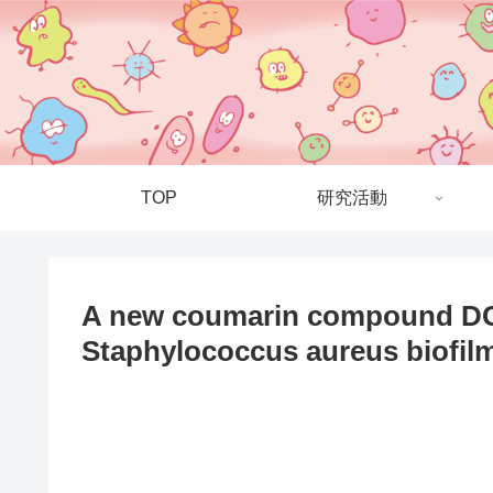
TOP
研究活動
A new coumarin compound DCH
Staphylococcus aureus biofilm