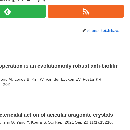
shunsukeichikawa
operation is an evolutionarily robust anti-biofilm
ssens M, Lories B, Kim W, Van der Eycken EV, Foster KR,
 202...
ricidal action of acicular aragonite crystals
Y, Ishii G, Yang Y, Koura S. Sci Rep. 2021 Sep 28;11(1):19218.