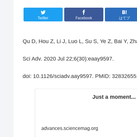
Twitter
Facebook
はてブ
Qu D, Hou Z, Li J, Luo L, Su S, Ye Z, Bai Y, Z
Sci Adv. 2020 Jul 22;6(30):eaay9597.
doi: 10.1126/sciadv.aay9597. PMID: 328326
Just a moment...
advances.sciencemag.org