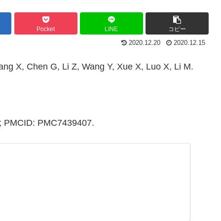
Pocket
LINE
コピー
2020.12.20
2020.12.15
hang X, Chen G, Li Z, Wang Y, Xue X, Luo X, Li M.
55; PMCID: PMC7439407.