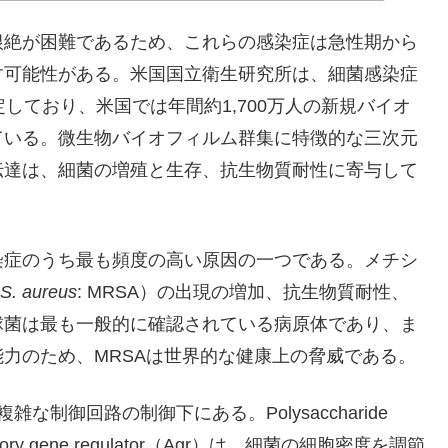
絶が困難であるため、これらの感染症は急性期から
す可能性がある。米国国立衛生研究所は、細菌感染症
しており、米国では年間約1,700万人の新規バイオ
ている。微生物バイオフィルム群集に特徴的な三次元
伝達は、細菌の増殖と生存、抗生物質耐性に寄与して
症のうち最も頻度の高い原因の一つである。メチシ
S. aureus
: MRSA）の出現の増加、抗生物質耐性、
球菌は最も一般的に確認されている病原体であり、ま
力のため、MRSAは世界的な健康上の脅威である。
制御回路の制御下にある。Polysaccharide
cessory gene regulator（Agr）は、細菌の細胞密度を調節