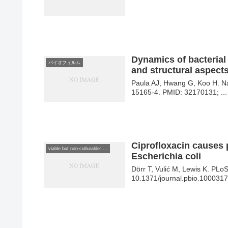
Dynamics of bacterial
バイオフィルム
and structural aspects
Paula AJ, Hwang G, Koo H. N
15165-4. PMID: 32170131; ...
Ciprofloxacin causes p
viable but non-culturable: VBNC
Escherichia coli
Dörr T, Vulić M, Lewis K. PLo
10.1371/journal.pbio.1000317