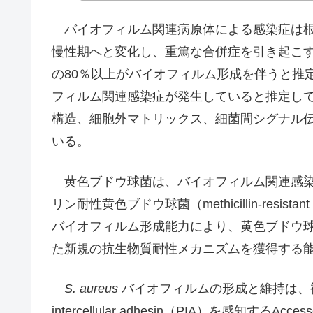
バイオフィルム関連病原体による感染症は根
慢性期へと変化し、重篤な合併症を引き起こ
の80％以上がバイオフィルム形成を伴うと推定
フィルム関連感染症が発生していると推定し
構造、細胞外マトリックス、細菌間シグナル
いる。
黄色ブドウ球菌は、バイオフィルム関連感染
リン耐性黄色ブドウ球菌（methicillin-resistant
バイオフィルム形成能力により、黄色ブドウ
た新規の抗生物質耐性メカニズムを獲得する能
S. aureus
バイオフィルムの形成と維持は、複雑な
intercellular adhesin（PIA）を感知するAc