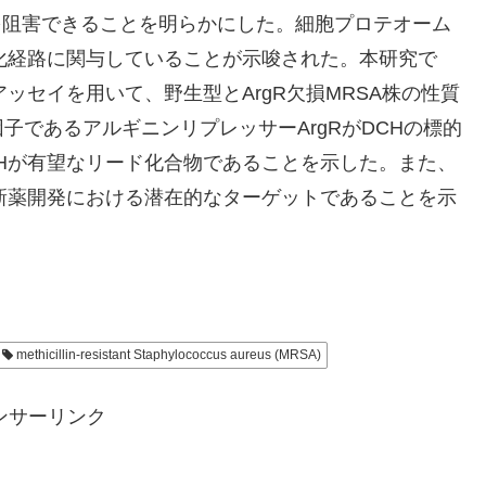
を阻害できることを明らかにした。細胞プロテオーム
化経路に関与していることが示唆された。本研究で
ッセイを用いて、野生型とArgR欠損MRSA株の性質
子であるアルギニンリプレッサーArgRがDCHの標的
Hが有望なリード化合物であることを示した。また、
る新薬開発における潜在的なターゲットであることを示
methicillin-resistant Staphylococcus aureus (MRSA)
ンサーリンク