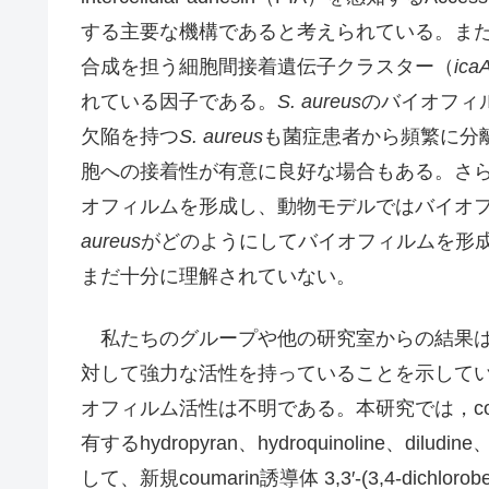
する主要な機構であると考えられている。また、P
合成を担う細胞間接着遺伝子クラスター（
ica
れている因子である。
S. aureus
のバイオフィル
欠陥を持つ
S. aureus
も菌症患者から頻繁に分
胞への接着性が有意に良好な場合もある。さ
オフィルムを形成し、動物モデルではバイオ
aureus
がどのようにしてバイオフィルムを形
まだ十分に理解されていない。
私たちのグループや他の研究室からの結果は、c
対して強力な活性を持っていることを示している
オフィルム活性は不明である。本研究では，coum
有するhydropyran、hydroquinoline、di
して、新規coumarin誘導体 3,3′-(3,4-dichloroben