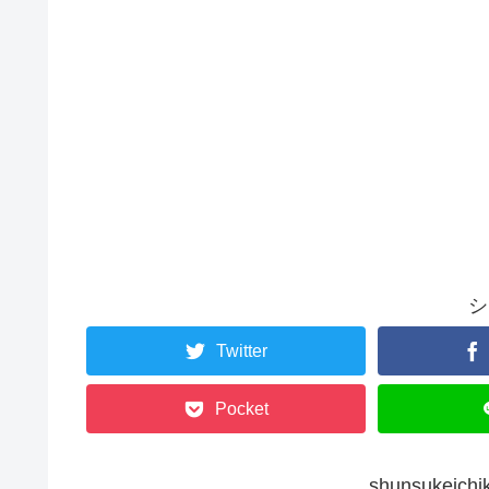
シ
Twitter
Pocket
shunsukei